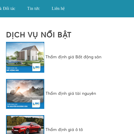
& Đối tác
Tin tức
Liên hệ
DỊCH VỤ NỔI BẬT
Thẩm định giá Bất động sản
Thẩm định giá tài nguyên
Thẩm định giá ô tô