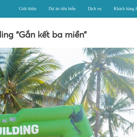
Giới thiệu
Dự án tiêu biểu
Dịch vụ
Khách hàng 
ding “Gắn kết ba miền”