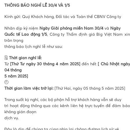
THÔNG BÁO NGHỈ LỄ 30/4 VÀ 1/5
Kính gửi: Quý Khách hàng, Đối tác và Toàn thể CBNV Công ty
Nhân dịp kỷ niệm
Ngày Giải phóng miền Nam 30/4
và
Ngày
Quốc tế Lao động 1/5
, Công ty Thẩm định giá Big Việt Nam xi
trân trọng
thông báo lịch nghỉ lễ như sau:
🗓
Thời gian nghỉ lễ:
Từ
[Thứ Tư ngày 30 tháng 4 năm 2025]
đến hết
[ Chủ Nhật ngà
04 tháng
5 năm 2025]
🕘
Thời gian làm việc trở lại:
[Thứ Hai, ngày 05 tháng 5 năm 2025]
Trong suốt kỳ nghỉ, các bộ phận hỗ trợ khách hàng vẫn sẽ duy
trì hoạt động thông qua các kênh liên hệ trực tuyến để đảm bảo
không gián đoạn
dịch vụ.
Đây là dịp để chúng ta cùng nhìn lại chặng đường lịch sử vẻ