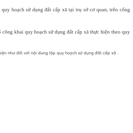
quy hoạch sử dụng đất cấp xã tại trụ sở cơ quan, trên cổng
bố công khai quy hoạch sử dụng đất cấp xã thực hiện theo quy
ện như đối với nội dung lập quy hoạch sử dụng đất cấp xã .
Thông tin chung
Trụ sở chính :
Biệt thự M03-L04 An 
Dự án
Dương Nội,
Blog chuyên môn
P. Dương Nội, TP Hà N
Tiktok Big Việt Nam
Fanpage chính thức Big Việt Nam
Điện thoại: 0247 770 
Danh mục
Chi nhánh TP. HCM: